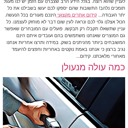
לעניין שהוא רוצה. בגלל הידע הרב שצברנו עם הזמן יש לנו מעגל
תומכים נלהב! התשובות שהם יספקו לכם יעשו בשבילנו את כל
יתר העבודה…
קידום אתרים מקצועי
הינכם מעורים בכל הנעשה.
הכול אצלנו גלוי לכם ונראה לעין שום דבר לא מוחזק לעצמנו. כל
עניין שתשאלו תקבלו רק תבקשו. פועלים עם המובחרים שאפשר
גם המוצרים שאנחנו משתמשים בהם ועובדים איתם הינם
המשובחים ביותר מהניתנים בשוק. במידה ותרצו אחריות אנחנו
נגיב ברצון כי אנחנו באמת נוקטים באחריות וחפצים להיעמד
מאחורי מלאכתנו. קידום…
כמה עולה מנעולן