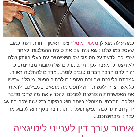
כמה עולה מנעולן
מנעולן מומלץ
צעד ראשון – חוות דעת. כמובן
שעסק כמו שלנו נושא איתו גם את סוגית ההמלצות. לאחר
שתיווכחו לדעת על הסיפוק של הפציינטים עם בעלי הוותק שלנו
לא תצטרכו מעבר לכך. תתכוננו לים של תגובות מבחינתם כי
יהיה להם הרבה דברים טובים לומר… מדדים להחלטה ראויה.
גמרתם בליבכם שהינכם מעוניינים לבחור מנעולן מומלץ ועכשיו
כל אשר צריך לעשות הוא לחפש מה מתאים בשבילכם! לראות
את האפשרויות הנפרשות לפניכם ולהכריע את מה שהכי מדבר
אליכם. התבחין המומלץ ביותר הוא המיקום ככל שזה ינכח בהישג
יד קרוב יותר ככה תפיקו תועלת יותר. דבר נוסף הוא לקבוע מה
עקרוני מבחינתכם…
איתור עורך דין לענייני ליטיגציה